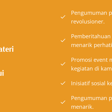
Pengumuman pe
revolusioner.
Pemberitahuan t
menarik perhat
ateri
Promosi event m
kegiatan di kam
ui
Inisiatif sosial
Pengumuman pe
menarik.